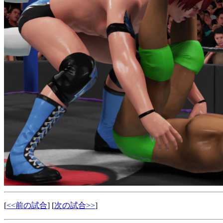
[
<<前の試合
] [
次の試合>>
]